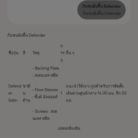
กันชนฝังพื้น Defender
กันชนฝังพื้น Defender
กันชนฝังพื้น Defender
บ
ชื่อรุ่น
สี
วัสดุ
รร
อื่น ๆ
จุ
- Backing Plate
: สเตนเลส สตีล
Defend
ซาติ
แนะนำให้เจาะรูปสำหรับการติดตั้ง
- Floor Sleeves
er-
น
1
เส้นผ่านศูนย์กลาง 14.00 มม. ลึก 50
: ซิ้งค์ อัลลอยด์
Satin
ด้าน
มม.
- Screws : สเต
นเลส สตีล
แสดงเพิ่มเติม