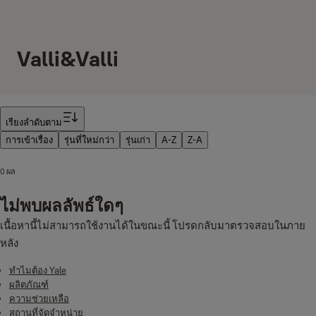
Valli&Valli
ตัวกรอง
เรียงลําดับตาม
การเข้าเรื่อง
รุ่นที่ใหม่กว่า
รุ่นเก่า
A-Z
Z-A
0 ผล
ไม่พบผลลัพธ์ใดๆ
เนื้อหานี้ไม่สามารถใช้งานได้ในขณะนี้ โปรดกลับมาตรวจสอบในภาย
หลัง
ทำไมต้อง Yale
ผลิตภัณฑ์
ความช่วยเหลือ
สถานที่จัดจำหน่าย