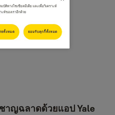
บัติทางโซเชียลมีเดีย และเพื่อวิเคราะห์
าะห์ของเราอีกด้วย
สธทั้งหมด
ยอมรับคุกกี้ทั้งหมด
งชาญฉลาดด้วยแอป Yale