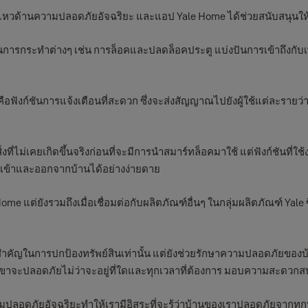
หวด้านความปลอดภัยอัจฉริยะ และแอป Yale Home ได้ช่วยสนับสนุนให้เจ้
รกระทำต่างๆ เช่น การล็อคและปลดล็อคประตู แบ่งปันการเข้าถึงกับเพื่
นคือฟังก์ชันการแจ้งเตือนที่สะดวก ซึ่งจะส่งสัญญาณไปยังผู้ใช้แต่ละรา
่ไม่เคยเกิดขึ้นจริงก่อนที่จะมีการนำสมาร์ทล็อคมาใช้ แต่ฟังก์ชันท
ารเข้าและออกจากบ้านได้อย่างง่ายดาย
ome แต่ยังรวมถึงเมื่อเชื่อมต่อกับผลิตภัณฑ์อื่นๆ ในกลุ่มผลิตภัณฑ์ Ya
มสำคัญในการปกป้องทรัพย์สินเท่านั้น แต่ยังช่วยรักษาความปลอดภัยของบ้าน
วกเขาจะปลอดภัยไม่ว่าจะอยู่ที่ใดและทุกเวลาที่ต้องการ มอบความสะดวกส
มปลอดภัยอัจฉริยะทำให้เรามีอิสระที่จะรู้ว่าบ้านของเราปลอดภัยจากทุกท