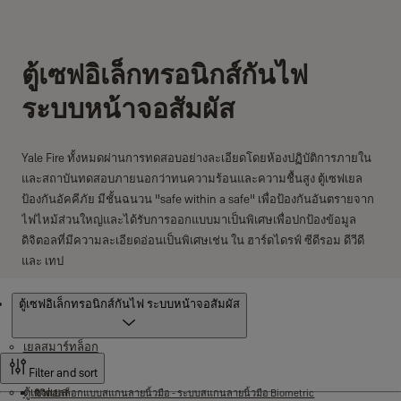
ตู้เซฟอิเล็กทรอนิกส์กันไฟ
ระบบหน้าจอสัมผัส
Yale Fire ทั้งหมดผ่านการทดสอบอย่างละเอียดโดยห้องปฏิบัติการภายใน
และสถาบันทดสอบภายนอกว่าทนความร้อนและความชื้นสูง ตู้เซฟเยล
ป้องกันอัคคีภัย มีชั้นฉนวน "safe within a safe" เพื่อป้องกันอันตรายจาก
ไฟไหม้ส่วนใหญ่และได้รับการออกแบบมาเป็นพิเศษเพื่อปกป้องข้อมูล
ดิจิตอลที่มีความละเอียดอ่อนเป็นพิเศษเช่น ใน ฮาร์ดไดรฟ์ ซีดีรอม ดีวีดี
และ เทป
ผลิตภัณฑ์
ตู้เซฟอิเล็กทรอนิกส์กันไฟ ระบบหน้าจอสัมผัส
เยลสมาร์ทล็อก
Filter and sort
ตู้เซฟเยล
ดิจิตอลล็อกแบบสแกนลายนิ้วมือ - ระบบสแกนลายนิ้วมือ Biometric