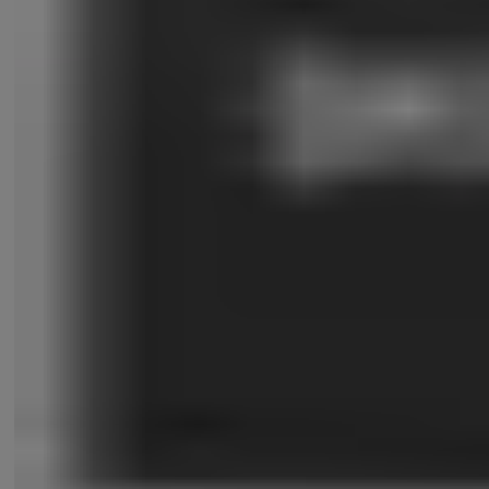
บานพับเฟอร์นิเจอร์
มือจับก้านโยกเยล Medium Duty Tubular Leverset
มือจับก้านโยกเยล Premium Grade
มือจับประตูหลอก รุ่นคลาสสิก
มือจับฝังในบานมาตรฐาน Euro Profile
มือจับหน้าต่าง
มือจับใหญ่พร้อมกุญแจเสริมความปลอดภัย
ลูกบิดประตูเยล Cylindrical Knobset